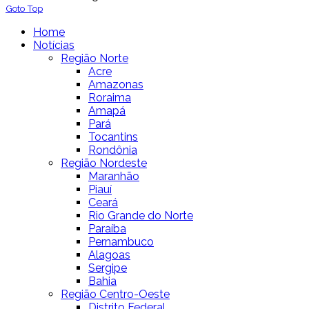
Goto Top
Home
Notícias
Região Norte
Acre
Amazonas
Roraima
Amapá
Pará
Tocantins
Rondônia
Região Nordeste
Maranhão
Piauí
Ceará
Rio Grande do Norte
Paraíba
Pernambuco
Alagoas
Sergipe
Bahia
Região Centro-Oeste
Distrito Federal