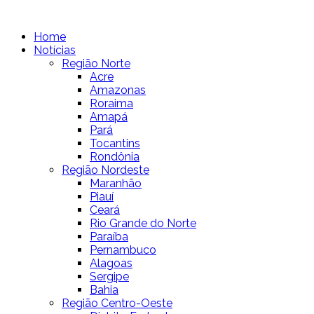
Home
Notícias
Região Norte
Acre
Amazonas
Roraima
Amapá
Pará
Tocantins
Rondônia
Região Nordeste
Maranhão
Piauí
Ceará
Rio Grande do Norte
Paraíba
Pernambuco
Alagoas
Sergipe
Bahia
Região Centro-Oeste