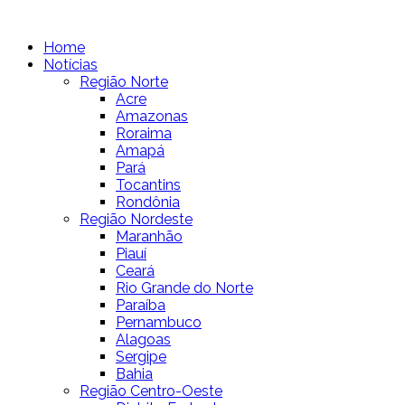
Home
Notícias
Região Norte
Acre
Amazonas
Roraima
Amapá
Pará
Tocantins
Rondônia
Região Nordeste
Maranhão
Piauí
Ceará
Rio Grande do Norte
Paraíba
Pernambuco
Alagoas
Sergipe
Bahia
Região Centro-Oeste